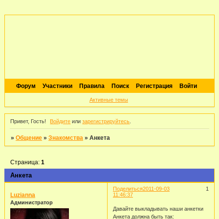
Форум
Участники
Правила
Поиск
Регистрация
Войти
Активные темы
Привет, Гость!
Войдите
или
зарегистрируйтесь
.
»
Общение
»
Знакомства
»
Анкета
Страница:
1
Анкета
Поделиться
2011-09-03
1
Luzianna
11:46:37
Администратор
Давайте выкладывать наши анкетки
Анкета должна быть так: