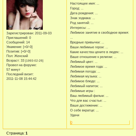
Настоящее имя: ...
Город: ...
Дата рождения: ...
Знак зодиака: ...
Род занятий: ...
Интересы: ...
Любимое занятие в свободное время:
Зарегистрирован
: 2011-09-03
...
Приглашений:
0
Сообщений:
14
Вредные привычки: ...
Уважение:
[+0/-0]
Ваши любимые герои: ...
Позитив:
[+0/-0]
Какие качества цените в людях: ...
Пол:
Женский
Ваше отношение к религии: ...
Возраст:
33
[1993-02-26]
Любимый цвет: ...
Провел на форуме:
Любимое время года: ...
57 минут
Любимая погода: ...
Последний визит:
Любимая музыка: ...
2011-11-08 15:44:42
Любимое блюдо: ...
Любимый напиток: ...
Любимые игры :
Ваш любимый фильм: ...
Что для вас счастье: ...
Ваше достижение: ...
О себе вкратце: ...
Удачи
0
Страница:
1