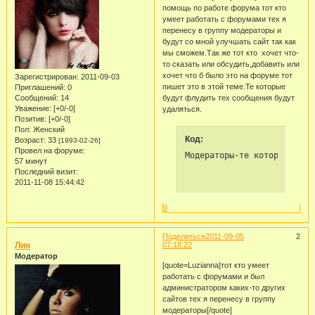
помощь по работе форума тот кто
умеет работать с форумами тех я
перенесу в группу модераторы и
будут со мной улучшать сайт так как
мы сможем.Так же тот кто хочет что-
то сказать или обсудить,добавить или
хочет что б было это на форуме тот
Зарегистрирован
: 2011-09-03
пишет это в этой теме.Те которые
Приглашений:
0
Сообщений:
14
будут флудить тех сообщения будут
Уважение:
[+0/-0]
удаляться.
Позитив:
[+0/-0]
Пол:
Женский
Код:
Возраст:
33
[1993-02-26]
Провел на форуме:
Модераторы-те которые отве
57 минут
Последний визит:
2011-11-08 15:44:42
0
Поделиться
2011-09-05
2
Лин
07:18:22
Модератор
[quote=Luzianna]тот кто умеет
работать с форумами и был
администратором каких-то других
сайтов тех я перенесу в группу
модераторы[/quote]