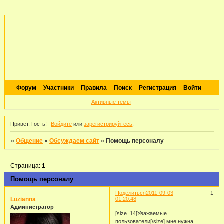
Форум
Участники
Правила
Поиск
Регистрация
Войти
Активные темы
Привет, Гость!
Войдите
или
зарегистрируйтесь
.
»
Общение
»
Обсуждаем сайт
»
Помощь персоналу
Страница:
1
Помощь персоналу
Поделиться
2011-09-03
1
Luzianna
01:20:48
Администратор
[size=14]Уважаемые
пользователи[/size] мне нужна