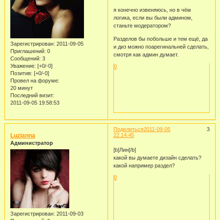
я конечно извеняюсь, но в чём
логика, если вы были админом,
станьте модератором?
Разделов бы побольше и тем ещё, да
Зарегистрирован
: 2011-09-05
и диз можно поарегинальней сделать,
Приглашений:
0
смотря как админ думает.
Сообщений:
3
Уважение:
[+0/-0]
0
Позитив:
[+0/-0]
Провел на форуме:
20 минут
Последний визит:
2011-09-05 19:58:53
Поделиться
2011-09-05
3
Luzianna
22:14:45
Администратор
[b]Лин[/b]
какой вы думаете дизайн сделать?
какой например раздел?
0
Зарегистрирован
: 2011-09-03