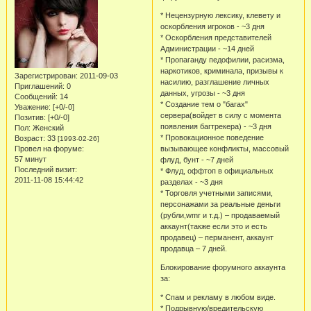
* Нецензурную лексику, клевету и
оскорбления игроков - ~3 дня
* Оскорбления представителей
Администрации - ~14 дней
* Пропаганду педофилии, расизма,
наркотиков, криминала, призывы к
Зарегистрирован
: 2011-09-03
насилию, разглашение личных
Приглашений:
0
данных, угрозы - ~3 дня
Сообщений:
14
* Создание тем о "багах"
Уважение:
[+0/-0]
сервера(войдет в силу с момента
Позитив:
[+0/-0]
появления багтрекера) - ~3 дня
Пол:
Женский
* Провокационное поведение
Возраст:
33
[1993-02-26]
Провел на форуме:
вызывающее конфликты, массовый
57 минут
флуд, бунт - ~7 дней
Последний визит:
* Флуд, оффтоп в официальных
2011-11-08 15:44:42
разделах - ~3 дня
* Торговля учетными записями,
персонажами за реальные деньги
(рубли,wmr и т.д.) – продаваемый
аккаунт(также если это и есть
продавец) – перманент, аккаунт
продавца – 7 дней.
Блокирование форумного аккаунта
за:
* Спам и рекламу в любом виде.
* Подрывную/вредительскую