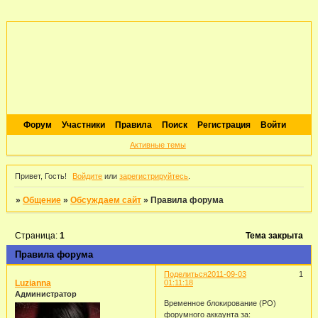
Форум
Участники
Правила
Поиск
Регистрация
Войти
Активные темы
Привет, Гость!
Войдите
или
зарегистрируйтесь
.
»
Общение
»
Обсуждаем сайт
»
Правила форума
Страница:
1
Тема закрыта
Правила форума
Поделиться
2011-09-03
1
Luzianna
01:11:18
Администратор
Временное блокирование (РО)
форумного аккаунта за: