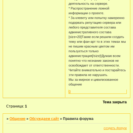
деятельность на сервере.
* Распространение ложной
информации о проекте.
* За клевету или попытку намеренно
подорвать репутацию сервера или
любого представителя состава
административного состава
[size=20]Также если решили создать
тему или фан-арт то в этих темах мы
не пишим красным цветом им
пользуеться только
администрация[/size]!Думаю всем
понятно что незнание законов не
освобождает от ответственности.
Читайте внимательно и постарайтесь
эти правила не нарушать.
Мы за мирное и цивилизованное
общение
0
Тема закрыта
Страница:
1
»
Общение
»
Обсуждаем сайт
»
Правила форума
создать форум