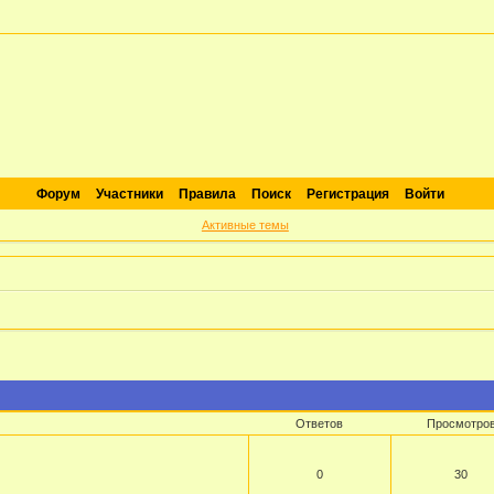
Форум
Участники
Правила
Поиск
Регистрация
Войти
Активные темы
Ответов
Просмотро
0
30