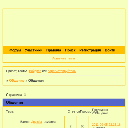
Форум
Участники
Правила
Поиск
Регистрация
Войти
Активные темы
Привет, Гость!
Войдите
или
зарегистрируйтесь
.
»
Общение
»
Общения
Страница:
1
Общения
Последнее
Тема
Ответов
Просмотров
сообщение
Важно:
Дружба
Luzianna
2011-09-05 22:15:16
2
60