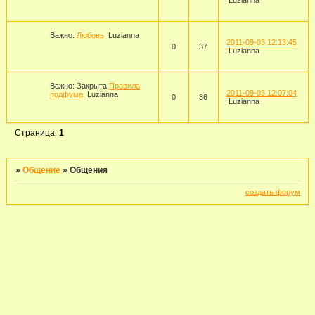
Luzianna
Важно:
Любовь
Luzianna
2011-09-03 12:13:45
0
37
Luzianna
Важно:
Закрыта
Правила
2011-09-03 12:07:04
подфума
Luzianna
0
36
Luzianna
Страница:
1
»
Общение
»
Общения
создать форум